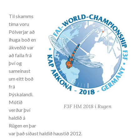
Til skamms
tíma voru
Pólverjar að
íhuga boð en
ákveðið var
að falla frá
því og
sameinast
um eitt boð
frá
Þýskalandi.
Mótið
F3F HM 2018 í Rugen
verður því
haldið á
Rügen en þar
var það síðast haldið haustið 2012.