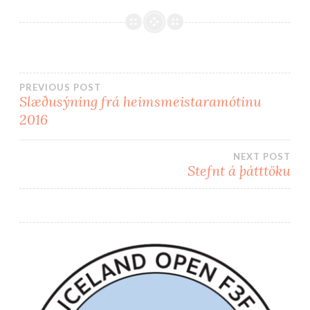
PREVIOUS POST
Slæðusýning frá heimsmeistaramótinu
Post
2016
navigation
NEXT POST
Stefnt á þátttöku