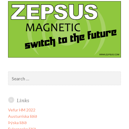
Search
for:
Links
Vefur HM 2022
Austurríska liðið
Þýska liðið
Svissneska liðið