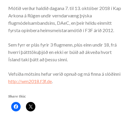
Mótið verður haldið dagana 7. til 13. október 2018 í Kap
Arkona á Rügen undir verndarvæng þýska
flugmódelsambandsins, DAeC, en þeir héldu einmitt
fyrsta opinbera heimsmeistaramótið í F3F árið 2012.
Sem fyrr er plás fyrir 3 flugmenn, plús einn undir 18, frá
hverri þátttökuþjóð en ekki er búið að ákveða hvort
Ísland taki þátt að þessu sinni.
Vefsíða mótsins hefur verið opnuð og má finna á slóðinni
http://wm2018.f3f.de
.
Share this: